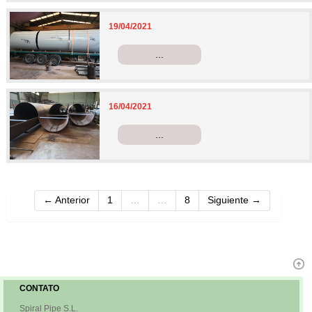
19/04/2021
...
16/04/2021
...
← Anterior
1
…
…
8
Siguiente →
CONTATO
Spiral Pipe S.L.