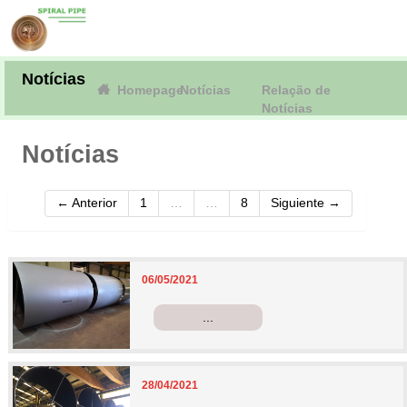
Notícias
Homepage
Notícias
Relação de
Notícias
Notícias
← Anterior
1
…
…
8
Siguiente →
06/05/2021
...
28/04/2021