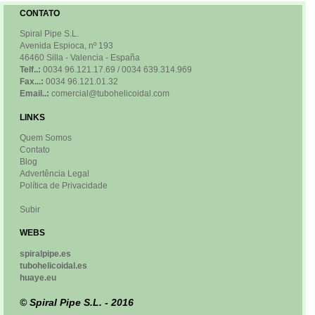
CONTATO
Spiral Pipe S.L.
Avenida Espioca, nº 193
46460 Silla - Valencia - España
Telf..:
0034 96.121.17.69 / 0034 639.314.969
Fax...:
0034 96.121.01.32
Email..:
comercial@tubohelicoidal.com
LINKS
Quem Somos
Contato
Blog
Advertência Legal
Política de Privacidade
Subir
WEBS
spiralpipe.es
tubohelicoidal.es
huaye.eu
© Spiral Pipe S.L. - 2016