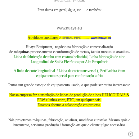
Metalicas, Pilotes
Para dutos em geral, água, etc ... e também:
www.huaye.eu
Atividades auxiliares
A SPIRAL PIPE
........
www.huaye.eu
Huaye Equipment, negócio na fabricação e comercialização
de
máquinas
processamento e conformação de metais
, tanto novos e usados.
Linha de fabricação de tubo com costura helicoidal, Linha fabricação de tubo
Longitudinal de Solda Eletrônica por Alta Frequência
A linha de corte longitudinal / Linha de corte transversal (, Perfiladeira é um
equipamento especial para conformação a frio
Temos um grande estoque de equipamento usado, o que pode ser muito interessante.
Nossa empresa faz a instalação de linhas de produção de tubos HELICOIDAIS &
ERW e linhas corte, ETC, em qualquer país.
Estamos abertos a colaboração em projetos.
Nós projetamos máquinas, fabricação, atualizar, modificar e instalar. Mesmo após o
lançamento, servimos produção / formação até que o cliente julgar necessário.